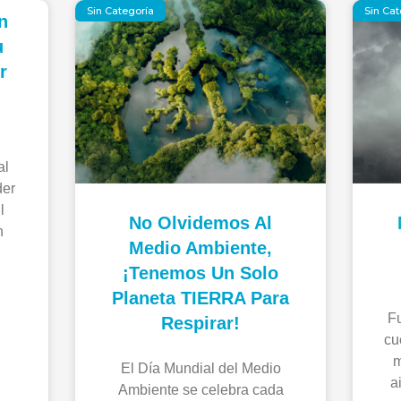
Sin Categoría
Sin Cat
n
u
r
al
der
l
No Olvidemos Al
n
Medio Ambiente,
¡tenemos Un Solo
Planeta TIERRA Para
F
Respirar!
cu
m
El Día Mundial del Medio
a
Ambiente se celebra cada