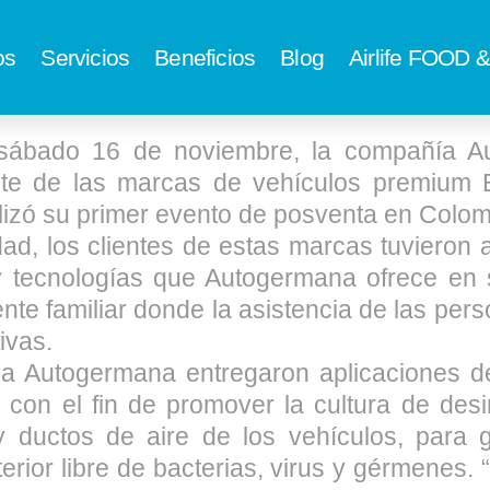
os
Servicios
Beneficios
Blog
Airlife FOOD
sábado 16 de noviembre, la compañía A
nte de las marcas de vehículos premium
lizó su primer evento de posventa en Colom
idad, los clientes de estas marcas tuvieron 
y tecnologías que Autogermana ofrece en s
nte familiar donde la asistencia de las per
ivas.
to a Autogermana entregaron aplicaciones de
s, con el fin de promover la cultura de desi
y ductos de aire de los vehículos, para
terior libre de bacterias, virus y gérmenes.