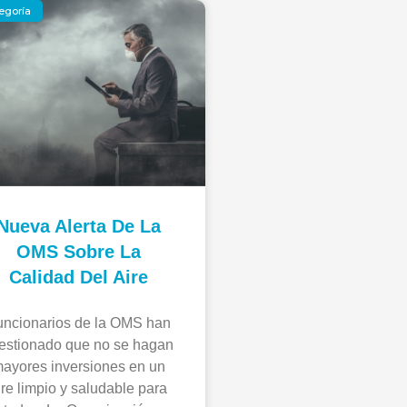
egoría
b
e
t
l
o
d
e
o
i
r
k
n
Nueva Alerta De La
OMS Sobre La
Calidad Del Aire
uncionarios de la OMS han
estionado que no se hagan
ayores inversiones en un
ire limpio y saludable para