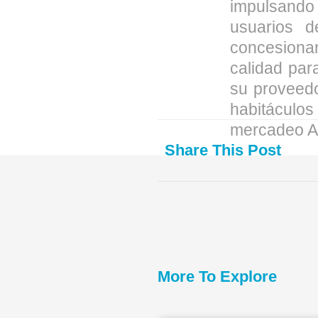
impulsando l
usuarios 
concesiona
calidad par
su proveedo
habitáculos
mercadeo Ai
Share This Post
More To Explore