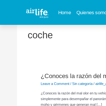
Skip
to
Home
Quienes som
content
coche
¿Conoces la razón del ma
¿Conoces
la
Leave a Comment
/
Sin categoría
/
airlife
razón
del
¿Conoces la razón del mal olor en tu vehícu
mal
simplemente para desempañar el panorámic
olor
moho y gérmenes que generan mal […]